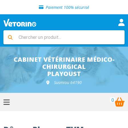
Sélection de croquettes vétérinaire
Paiement 100% sécurisé
Livraison gratuite en clinique vétérinaire
Retour gratuit en clinique
Sélection de croquettes vétérinaire
Paiement 100% sécurisé
Livraison gratuite en clinique vétérinaire
Retour gratuit en clinique
Sélection de croquettes vétérinaire
CABINET VÉTÉRINAIRE MÉDICO-
CHIRURGICAL
PLAYOUST
Susmiou 64190
0