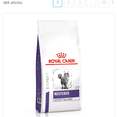
1
2
3
…
39
468 articles