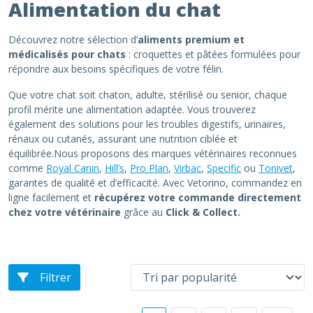
Alimentation du chat
Découvrez notre sélection d’
aliments premium et
médicalisés pour chats
: croquettes et pâtées formulées pour
répondre aux besoins spécifiques de votre félin.
Que votre chat soit chaton, adulte, stérilisé ou senior, chaque
profil mérite une alimentation adaptée. Vous trouverez
également des solutions pour les troubles digestifs, urinaires,
rénaux ou cutanés, assurant une nutrition ciblée et
équilibrée.Nous proposons des marques vétérinaires reconnues
comme
Royal Canin
,
Hill’s
,
Pro Plan
,
Virbac
,
Specific
ou
Tonivet
,
garantes de qualité et d’efficacité. Avec Vetorino, commandez en
ligne facilement et
récupérez votre commande directement
chez votre vétérinaire
grâce au
Click & Collect.
Filtrer