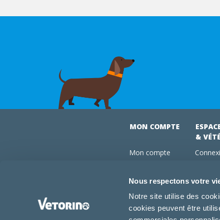
MON COMPTE
ESPAC
& VÉT
Mon compte
Connexi
Mes commandes
Comman
Mes abonnements
Abonne
Nous respectons votre vi
Boutique
Devenir
Notre site utilise des coo
Conseils vétos
cookies peuvent être utili
FAQ
commerciales personnalisée