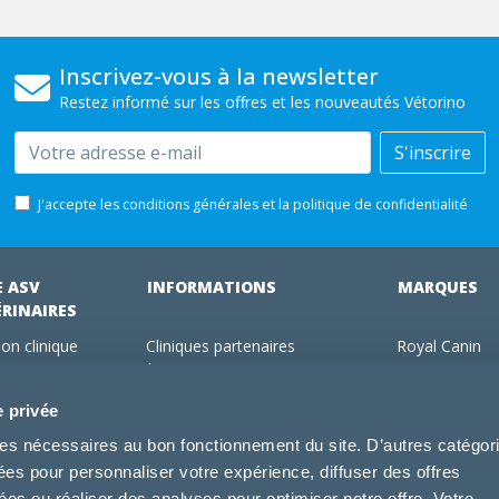
Inscrivez-vous à la newsletter
Restez informé sur les offres et les nouveautés Vétorino
Email
S'inscrire
J'accepte les conditions générales et la politique de confidentialité
E ASV
INFORMATIONS
MARQUES
ÉRINAIRES
on clinique
Cliniques partenaires
Royal Canin
des clients
À propos de nous
Hill's pet Nutri
ments
Offres pour les vétérinaires
Virbac
e privée
 adhérent Vétorino
Mentions légales
Purina Pro Pl
kies nécessaires au bon fonctionnement du site. D’autres catégor
Utilisation des cookies
Specific
sées pour personnaliser votre expérience, diffuser des offres
Conditions générales d'utilisation
Dechra
s ou réaliser des analyses pour optimiser notre offre. Votre