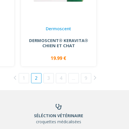
Dermoscent
DERMOSCENT® KERAVITA®
CHIEN ET CHAT
19.99 €
1
2
3
4
…
9
SÉLÉCTION VÉTÉRINAIRE
croquettes médicalisées