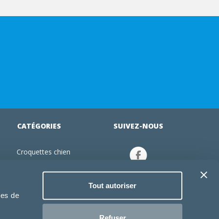
CATÉGORIES
SUIVEZ-NOUS
Croquettes chien
tion
Croquettes chiot
Jouets chien
Tout autoriser
an
Gamelles chien
ies de
Produits vétérinaire chien
Croquettes chat
Refuser