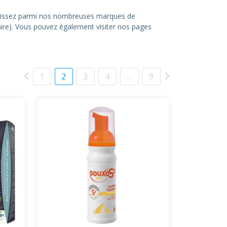
hoisissez parmi nos nombreuses marques de
itaire). Vous pouvez également visiter nos pages
1
2
3
4
…
9