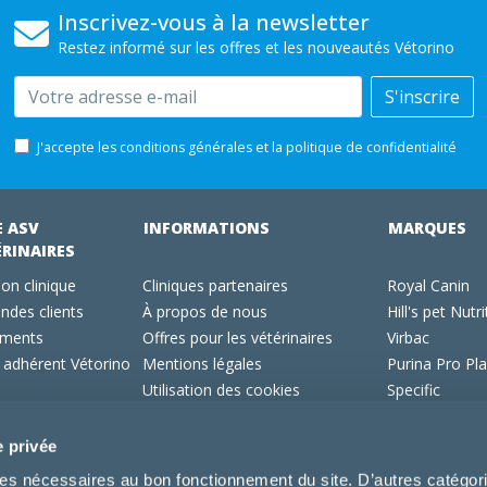
Inscrivez-vous à la newsletter
Restez informé sur les offres et les nouveautés Vétorino
Email
S'inscrire
J'accepte les conditions générales et la politique de confidentialité
E ASV
INFORMATIONS
MARQUES
ÉRINAIRES
on clinique
Cliniques partenaires
Royal Canin
des clients
À propos de nous
Hill's pet Nutri
ments
Offres pour les vétérinaires
Virbac
 adhérent Vétorino
Mentions légales
Purina Pro Pl
Utilisation des cookies
Specific
Conditions générales d'utilisation
Dechra
Tonivet
e privée
kies nécessaires au bon fonctionnement du site. D’autres catégor