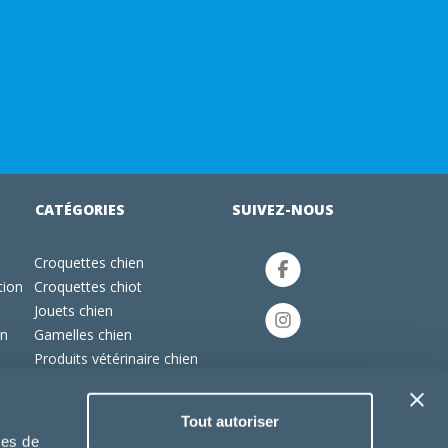
CATÉGORIES
SUIVEZ-NOUS
Croquettes chien
tion
Croquettes chiot
Jouets chien
an
Gamelles chien
Produits vétérinaire chien
Croquettes chat
Croquettes chaton
Tout autoriser
Jouets chat
ies de