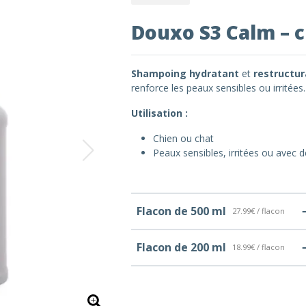
Douxo S3 Calm – c
Shampoing hydratant
et
restructu
renforce les peaux sensibles ou irritées.
Utilisation :
Chien ou chat
Peaux sensibles, irritées ou avec
Flacon de 500 ml
27.99€ / flacon
Flacon de 200 ml
18.99€ / flacon