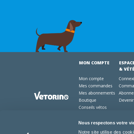
MON COMPTE
ESPAC
& VÉT
Mon compte
Connexi
Mes commandes
Comman
Mes abonnements
Abonne
Boutique
Devenir
Conseils vétos
FAQ
Nous respectons votre vi
Notre site utilise des coo