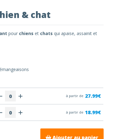
hien & chat
rant
pour
chiens
et
chats
qui apaise, assainit et
 démangeaisons
27.99€
à partir de
18.99€
à partir de
Ajouter au panier