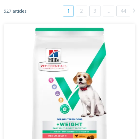
1
2
3
…
44
527 articles