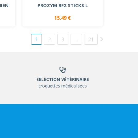
HIEN
PROZYM RF2 STICKS L
15.49 €
1
2
3
…
21
SÉLÉCTION VÉTÉRINAIRE
croquettes médicalisées