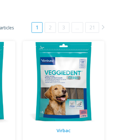
1
2
3
…
21
articles
Virbac