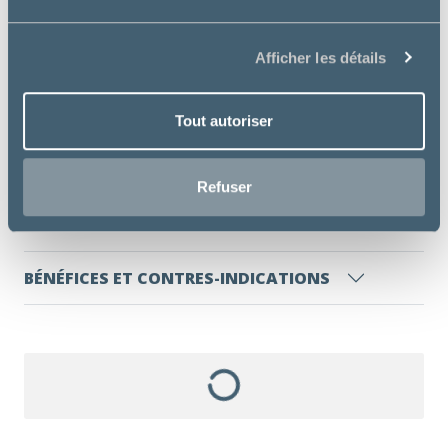
garantir un temps de mastication prolongé (11
minutes en moyenne).
Permet de réduire la formation de la plaque
Afficher les détails
dentaire et l’apparition du tartre et de lutter
contre la mauvaise haleine.
Tout autoriser
INFORMATIONS COMPLÉMENTAIRES
Refuser
INGRÉDIENTS
BÉNÉFICES ET CONTRES-INDICATIONS