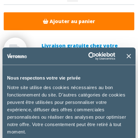
Ajouter au panier
Livraison gratuite chez votre
vétérinaire
Nous respectons votre vie privée
DESCRIPTION
Notre site utilise des cookies nécessaires au bon
fonctionnement du site. D’autres catégories de cookies
Prozym RF2 Sticks
sont des sticks à mâcher pour
peuvent être utilisées pour personnaliser votre
l’hygiène bucco-dentaire des chiens
expérience, diffuser des offres commerciales
personnalisées ou réaliser des analyses pour optimiser
Bénéfices :
notre offre. Votre consentement peut être retiré à tout
Consistance unique et forme ergonomique pour
moment.