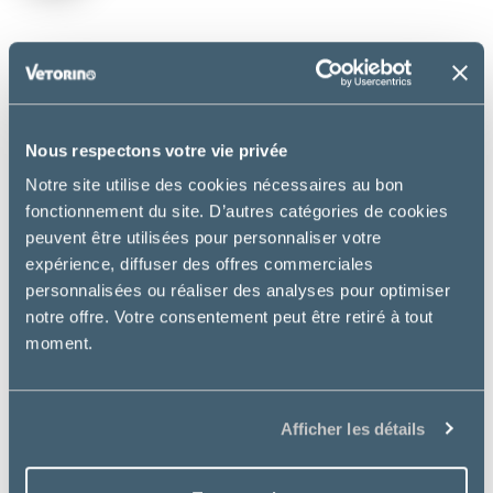
DESCRIPTION
Pour le confort respiratoire des chevaux qui vivent
Nous respectons votre vie privée
dans un environnement poussiéreux (pollens,
moisissures…) et des jeunes chevaux de courses.
Notre site utilise des cookies nécessaires au bon
fonctionnement du site. D’autres catégories de cookies
Utilisation :
peuvent être utilisées pour personnaliser votre
expérience, diffuser des offres commerciales
Jeune cheval de course pendant l’entrainement
personnalisées ou réaliser des analyses pour optimiser
Cheval vivant en environnement poussièreux
notre offre. Votre consentement peut être retiré à tout
(présence de poussières, moisissures ou pollens)
moment.
Mode d’emploi :
Apports journaliers : 1 mesure matin et soir.
Afficher les détails
Boîte de 1 kg : permet une durée d’utilisation
jusqu’à 33 jours.