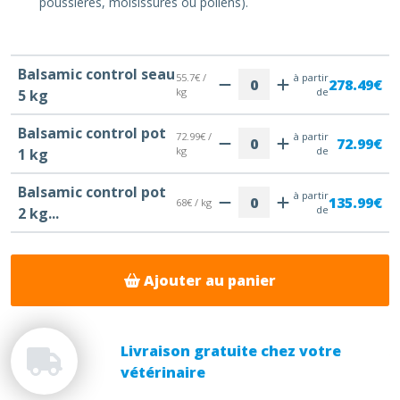
poussières, moisissures ou pollens).
Balsamic control seau
55.7€ /
à partir
278.49€
kg
de
5 kg
Balsamic control pot
72.99€ /
à partir
72.99€
kg
de
1 kg
Balsamic control pot
à partir
135.99€
68€ / kg
de
2 kg...
Ajouter au panier
Livraison gratuite chez votre
vétérinaire