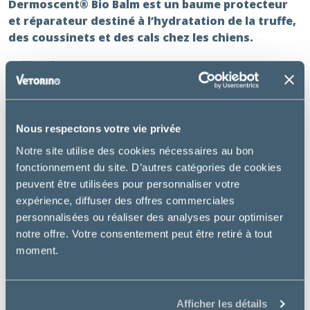
Dermoscent® Bio Balm
est un baume protecteur
et réparateur destiné à l’hydratation de la truffe,
des coussinets et des cals chez les chiens.
Utilisation :
Nourrit et protège les coussinets et la truffe.
Aide à traiter les cals non infectés (également
appelés callosités) en particulier les cals d’appui au
Nous respectons votre vie privée
niveau des coudes.
Notre site utilise des cookies nécessaires au bon
fonctionnement du site. D’autres catégories de cookies
Mode d’emploi :
peuvent être utilisées pour personnaliser votre
Appliquer sur les zones sèches, particulièrement la
expérience, diffuser des offres commerciales
truffe, les coudes, les coussinets.
personnalisées ou réaliser des analyses pour optimiser
Avantages :
notre offre. Votre consentement peut être retiré à tout
moment.
Le formule nourrissante de Dermoscent® BIO BALM®
est spécifiquement conçue pour favoriser la réparation
de la truffe et des coussinets (peau épaissie, râpeuse,
Afficher les détails
crevasses). Il aide aussi à apaiser les irritations