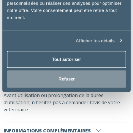
Chez le cheval convalescent,
personnalisées ou réaliser des analyses pour optimiser
Pour soutenir le vieux cheval par exemple lors des
notre offre. Votre consentement peut être retiré à tout
changements de saison.
moment.
Mode d’emploi
Mélanger à la ration
Afficher les détails
Doses recommandées
– Cheval standard : 60 g (3 mesures) par jour.
Tout autoriser
– Poney : 30 g (1 mesure 1/2) par jour.
Durée conseillée
Refuser
Jusqu’à 6 mois.
Avant utilisation ou prolongation de la durée
d’utilisation, n’hésitez pas à demander l’avis de votre
vétérinaire.
INFORMATIONS COMPLÉMENTAIRES