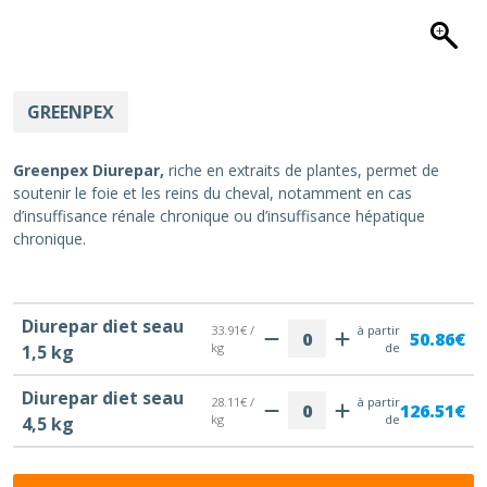
GREENPEX
Greenpex Diurepar,
riche en extraits de plantes, permet de
soutenir le foie et les reins du cheval, notamment en cas
d’insuffisance rénale chronique ou d’insuffisance hépatique
chronique.
Diurepar diet seau
33.91€ /
à partir
50.86€
kg
de
1,5 kg
Diurepar diet seau
28.11€ /
à partir
126.51€
kg
de
4,5 kg