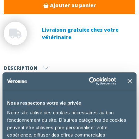
Ajouter au panier
Livraison gratuite chez votre
vétérinaire
DESCRIPTION
Greenpex Diurepar,
riche en extraits de plantes,
permet de soutenir le foie et les reins du cheval,
notamment en cas d’insuffisance rénale chronique ou
Nous respectons votre vie privée
d’insuffisance hépatique chronique.
Notre site utilise des cookies nécessaires au bon
Utilisation:
fonctionnement du site. D’autres catégories de cookies
peuvent être utilisées pour personnaliser votre
Pour favoriser la récupération après effort
expérience, diffuser des offres commerciales