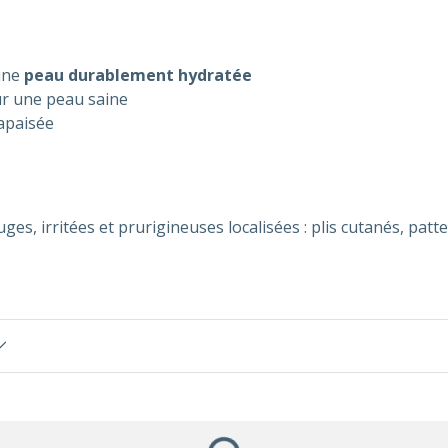
une
peau durablement hydratée
r une peau saine
apaisée
es, irritées et prurigineuses localisées : plis cutanés, patte