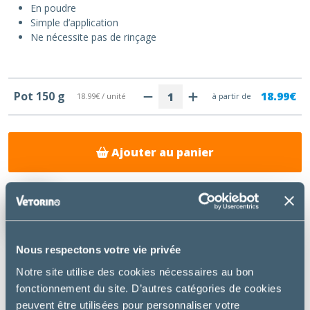
En poudre
Simple d’application
Ne nécessite pas de rinçage
Pot 150 g
18.99€
18.99€ / unité
à partir de
Ajouter au panier
Livraison gratuite chez votre
vétérinaire
Nous respectons votre vie privée
Notre site utilise des cookies nécessaires au bon
fonctionnement du site. D’autres catégories de cookies
DESCRIPTION
peuvent être utilisées pour personnaliser votre