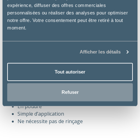
expérience, diffuser des offres commerciales
Le
shampooing sec calman
t de chez Labbea est le
personnalisées ou réaliser des analyses pour optimiser
parfait produit
pour nettoyer et apaiser le pelage
notre offre. Votre consentement peut être retiré à tout
de votre chien ou de votre chat.
moment.
Ce shampooing contient un
mélange
d’huiles
essentielles
au
vertus calmantes et apaisantes
pour la peau
de votre compagnon.
Afficher les détails
Simple d’application, son format
en poudre
vous
permettra de bien disperser le shampooing pour
Tout autoriser
une
efficacité optimale.
Nettoie efficacement
Refuser
Effet calmant
En poudre
Simple d’application
Ne nécessite pas de rinçage