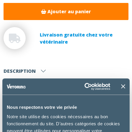
Ajouter au panier
Livraison gratuite chez votre
vétérinaire
DESCRIPTION
Aliment complémentaire qui participe au soutien de
la fonction rénale.
Utilisation :
Nous respectons votre vie privée
Notre site utilise des cookies nécessaires au bon
Chien ou chat souffrant d’insuffisance rénale
fonctionnement du site. D’autres catégories de cookies
Avantages :
peuvent être utilisées pour personnaliser votre