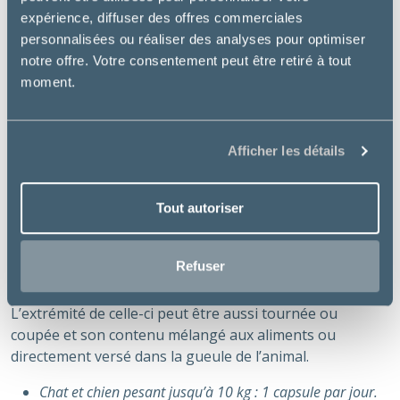
expérience, diffuser des offres commerciales
Participe activement à la chélation de phosphore,
personnalisées ou réaliser des analyses pour optimiser
principal facteur de risque de l’insuffisance rénale
notre offre. Votre consentement peut être retiré à tout
chez les carnivores domestiques et complète
moment.
l’apport en vitamine D fréquemment déficitaire lors
d’insuffisance rénale.
Le chitosan participe également à l’absorption des
Afficher les détails
toxines urémiques.
Absorption des toxines urémiques.
Apport complémentaire en Vitamine D3
Tout autoriser
Mode d’emploi :
Refuser
La technologie Twist Off est pratique et facile à utiliser.
La capsule Twist Off peut être distribuée entière.
L’extrémité de celle-ci peut être aussi tournée ou
coupée et son contenu mélangé aux aliments ou
directement versé dans la gueule de l’animal.
Chat et chien pesant jusqu’à 10 kg : 1 capsule par jour.