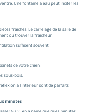
 ventre. Une fontaine à eau peut inciter les
èces fraîches. Le carrelage de la salle de
ment où trouver la fraîcheur.
ntilation suffisent souvent.
sinets de votre chien.
es sous-bois.
éflexion à l’intérieur sont de parfaits
eux minutes
épasser 80 °C en à peine quelques minutes.