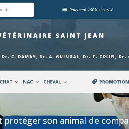
Paiement 100% sécurisé
Livraison gratuite en clinique vétérinaire
VÉTÉRINAIRE
SAINT JEAN
Retour gratuit en clinique
Sélection de croquettes vétérinaire
 Dr. C. DAMAY, Dr. A. GUINGAL, Dr. T. COLIN, Dr
Paiement 100% sécurisé
CHAT
NAC
CHEVAL
PROMOTION
Livraison gratuite en clinique vétérinaire
Retour gratuit en clinique
Sélection de croquettes vétérinaire
 protéger son animal de compag