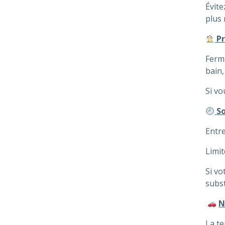
Évite
plus 
Pr
Ferme
bain,
Si vo
So
Entre
Limit
Si vo
subst
N
La te