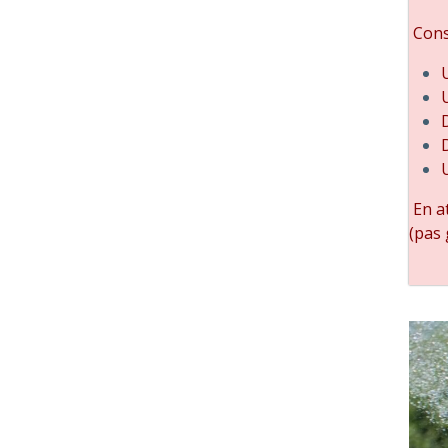
Consu
En at
(pas 