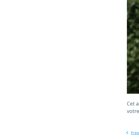
Cet a
votre
Prép