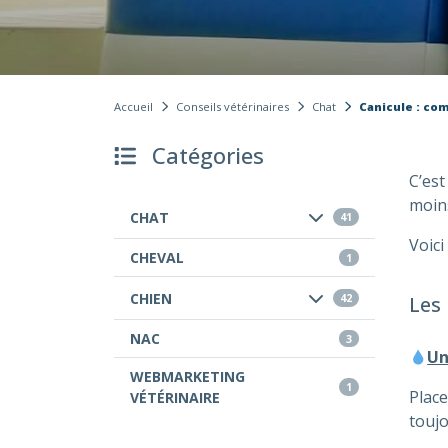
Accueil
Conseils vétérinaires
Chat
Canicule : co
Catégories
C’est
moins
CHAT
41
Voici
CHEVAL
1
CHIEN
42
Les 
NAC
3
Un
WEBMARKETING
1
Place
VÉTÉRINAIRE
toujo