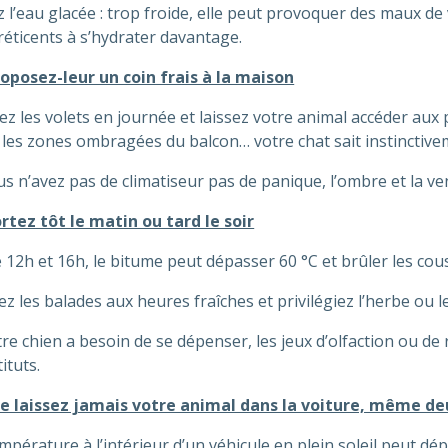
z l’eau glacée : trop froide, elle peut provoquer des maux de
réticents à s’hydrater davantage.
oposez-leur un coin frais à la maison
z les volets en journée et laissez votre animal accéder aux pi
 les zones ombragées du balcon… votre chat sait instinctive
us n’avez pas de climatiseur pas de panique, l’ombre et la ve
rtez tôt le matin ou tard le soir
 12h et 16h, le bitume peut dépasser 60 °C et brûler les cous
ez les balades aux heures fraîches et privilégiez l’herbe ou l
tre chien a besoin de se dépenser, les jeux d’olfaction ou de r
ituts.
e laissez jamais votre animal dans la voiture, même d
mpérature à l’intérieur d’un véhicule en plein soleil peut d