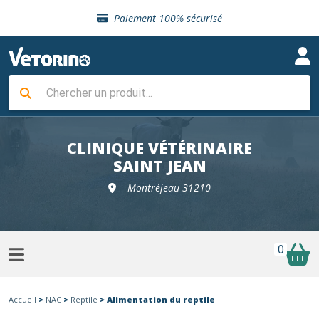
Sélection de croquettes vétérinaire
Paiement 100% sécurisé
Livraison gratuite en clinique vétérinaire
Retour gratuit en clinique
Sélection de croquettes vétérinaire
Paiement 100% sécurisé
Livraison gratuite en clinique vétérinaire
Retour gratuit en clinique
Sélection de croquettes vétérinaire
CLINIQUE VÉTÉRINAIRE
SAINT JEAN
Montréjeau 31210
0
Accueil
>
NAC
>
Reptile
> Alimentation du reptile