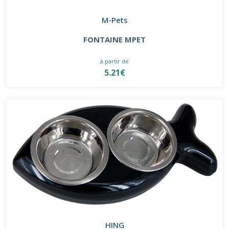
M-Pets
FONTAINE MPET
à partir de
5.21€
HING