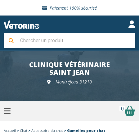
Sélection de croquettes vétérinaire
Paiement 100% sécurisé
Livraison gratuite en clinique vétérinaire
Retour gratuit en clinique
Sélection de croquettes vétérinaire
Paiement 100% sécurisé
Livraison gratuite en clinique vétérinaire
Retour gratuit en clinique
Sélection de croquettes vétérinaire
CLINIQUE VÉTÉRINAIRE
SAINT JEAN
Montréjeau 31210
0
Accueil
>
Chat
>
Accessoire du chat
> Gamelles pour chat