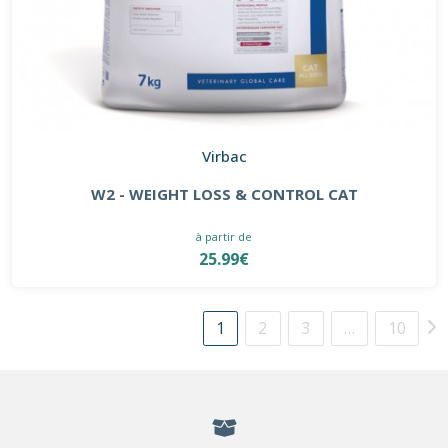
Virbac
W2 - WEIGHT LOSS & CONTROL CAT
à partir de
25.99€
1
2
3
…
10