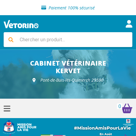
Sélection de croquettes vétérinaire
Paiement 100% sécurisé
Livraison gratuite en clinique vétérinaire
Retour gratuit en clinique
Sélection de croquettes vétérinaire
Paiement 100% sécurisé
Livraison gratuite en clinique vétérinaire
Retour gratuit en clinique
Sélection de croquettes vétérinaire
CABINET VÉTÉRINAIRE
KERVET
Pont-de-Buis-lès-Quimerch 29590
0