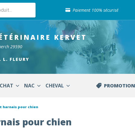
Sélection de croquettes vétérinaire
Paiement 100% sécurisé
Livraison gratuite en clinique vétérinaire
Retour gratuit en clinique
Sélection de croquettes vétérinaire
ÉTÉRINAIRE
KERVET
Paiement 100% sécurisé
Livraison gratuite en clinique vétérinaire
merch 29590
Retour gratuit en clinique
Sélection de croquettes vétérinaire
. L. FLEURY
CHAT
NAC
CHEVAL
PROMOTION
et harnais pour chien
arnais pour chien