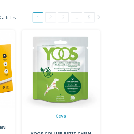
1
2
3
…
5
 articles
Ceva
YEN
YOOS COLLIER PETIT CHIEN