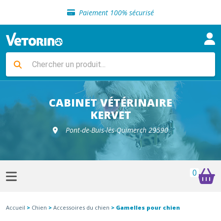
Sélection de croquettes vétérinaire
Paiement 100% sécurisé
Livraison gratuite en clinique vétérinaire
Retour gratuit en clinique
Sélection de croquettes vétérinaire
Paiement 100% sécurisé
Livraison gratuite en clinique vétérinaire
Retour gratuit en clinique
Sélection de croquettes vétérinaire
CABINET VÉTÉRINAIRE
KERVET
Pont-de-Buis-lès-Quimerch 29590
0
Accueil
>
Chien
>
Accessoires du chien
> Gamelles pour chien