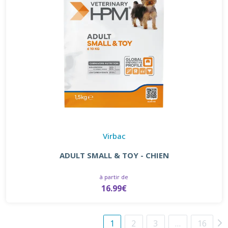
Virbac
ADULT SMALL & TOY - CHIEN
à partir de
16.99€
1
2
3
…
16