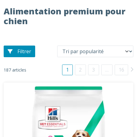
Alimentation premium pour
chien
Filtrer
1
2
3
…
16
187 articles