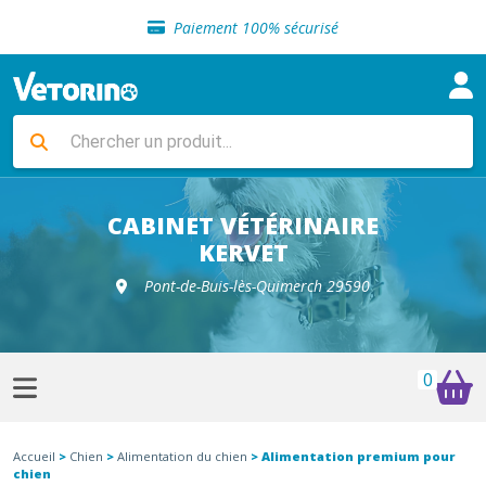
Sélection de croquettes vétérinaire
Paiement 100% sécurisé
Livraison gratuite en clinique vétérinaire
Retour gratuit en clinique
Sélection de croquettes vétérinaire
Paiement 100% sécurisé
Livraison gratuite en clinique vétérinaire
Retour gratuit en clinique
Sélection de croquettes vétérinaire
CABINET VÉTÉRINAIRE
KERVET
Pont-de-Buis-lès-Quimerch 29590
0
Accueil
>
Chien
>
Alimentation du chien
> Alimentation premium pour
chien