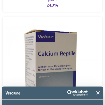
24.31€