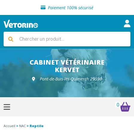
Sélection de croquettes vétérinaire
Paiement 100% sécurisé
Livraison gratuite en clinique vétérinaire
Retour gratuit en clinique
Sélection de croquettes vétérinaire
Paiement 100% sécurisé
Livraison gratuite en clinique vétérinaire
Retour gratuit en clinique
Sélection de croquettes vétérinaire
CABINET VÉTÉRINAIRE
KERVET
Pont-de-Buis-lès-Quimerch 29590
0
Accueil
>
NAC
> Reptile