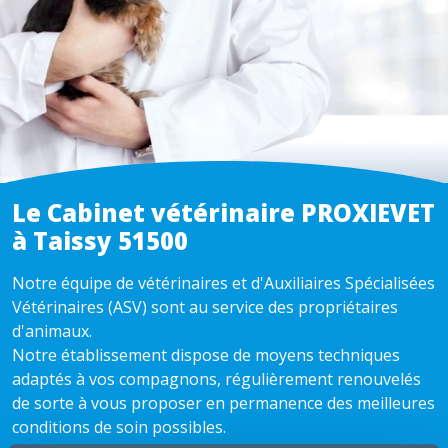
Le Cabinet vétérinaire PROXIEVET
à Taissy 51500
Notre équipe de vétérinaires et d'Auxiliaires Spécialisées
Vétérinaires (ASV) sont au service des propriétaires
d'animaux.
Notre établissement dispose de moyens techniques
adaptés à vos compagnons, régulièrement renouvelés
de sorte à vous proposer en permanence des meilleures
conditions de soin possibles.