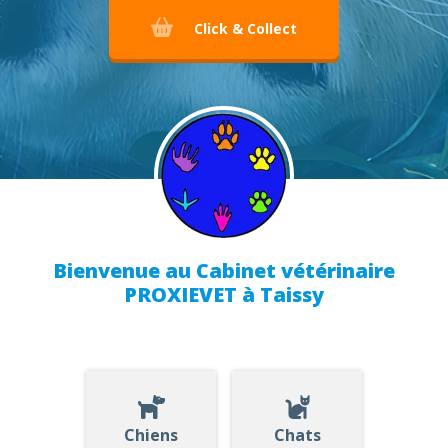
Click & Collect
Bienvenue au Cabinet vétérinaire
PROXIEVET à Taissy
Chiens
Chats