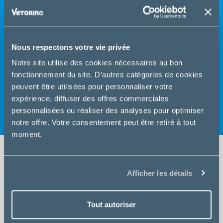
Lors de vos visites, n'hésitez pas à demander conseils à
nos ASV. Vous pouvez aussi prendre rendez-vous, vous
réapprovisionner en aliments, acheter divers produits
Nous respectons votre vie privée
d'hygiène (shampooing), et anti-parasitaires (anti-
puces, vermifuges ...).
Notre site utilise des cookies nécessaires au bon
fonctionnement du site. D’autres catégories de cookies
Nous vous souhaitons une bonne visite sur notre site.
peuvent être utilisées pour personnaliser votre
N'hésitez pas à découvrir nos services en détail et à
expérience, diffuser des offres commerciales
consulter nos fiches conseils santé.
personnalisées ou réaliser des analyses pour optimiser
notre offre. Votre consentement peut être retiré à tout
moment.
Afficher les détails
Consultation
Tout autoriser