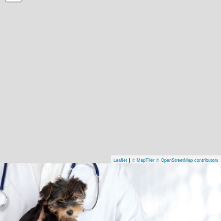
|
Leaflet
© MapTiler
© OpenStreetMap contributors