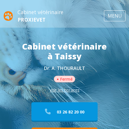
Cabinet vétérinaire
MENU
PROXIEVET
Cabinet vétérinaire
à Taissy
Dr. A. THOURAULT
•
Fermé
Voir les horaires
03 26 82 20 00