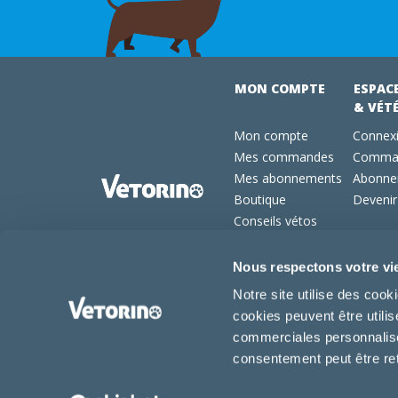
MON COMPTE
ESPAC
& VÉT
Mon compte
Connexi
Mes commandes
Comman
Mes abonnements
Abonne
Boutique
Devenir
Conseils vétos
FAQ
Nous respectons votre vi
Notre site utilise des coo
cookies peuvent être utili
commerciales personnalisée
2026 -
-
-
Vétorino
Mentions légales
CGV
CGU
consentement peut être re