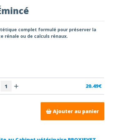
 Émincé
ététique complet formulé pour préserver la
ce rénale ou de calculs rénaux.
20.49€
Ajouter au panier
ite au Cabinet vétérinaire PROXIEVET