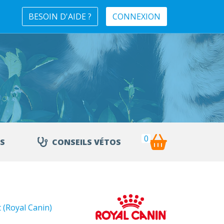
BESOIN D'AIDE ?
CONNEXION
0
S
CONSEILS VÉTOS
 (Royal Canin)