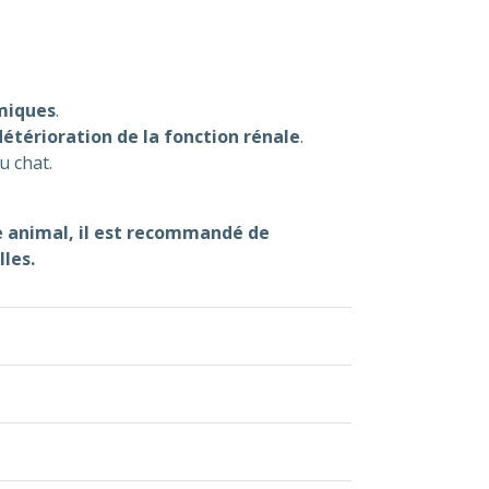
émiques
.
détérioration de la fonction rénale
.
u chat.
re animal, il est recommandé de
les.