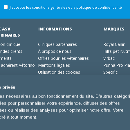
J'accepte les conditions générales et la politique de confidentialité
E ASV
INFORMATIONS
MARQUES
ÉRINAIRES
on clinique
Cliniques partenaires
Royal Canin
des clients
À propos de nous
Hill's pet Nutri
ments
Offres pour les vétérinaires
Virbac
 adhérent Vétorino
Mentions légales
Purina Pro Pl
Utilisation des cookies
Specific
Conditions générales d'utilisation
Dechra
Tonivet
e privée
kies nécessaires au bon fonctionnement du site. D’autres catégor
sées pour personnaliser votre expérience, diffuser des offres
s ou réaliser des analyses pour optimiser notre offre. Votre
tiré à tout moment.