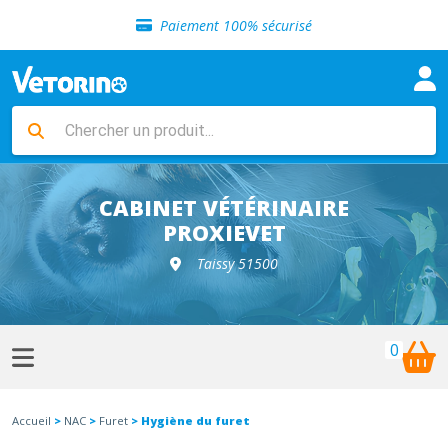
Sélection de croquettes vétérinaire
Paiement 100% sécurisé
Livraison gratuite en clinique vétérinaire
Retour gratuit en clinique
Sélection de croquettes vétérinaire
Paiement 100% sécurisé
Livraison gratuite en clinique vétérinaire
Retour gratuit en clinique
Sélection de croquettes vétérinaire
CABINET VÉTÉRINAIRE
PROXIEVET
Taissy 51500
0
Accueil
>
NAC
>
Furet
> Hygiène du furet