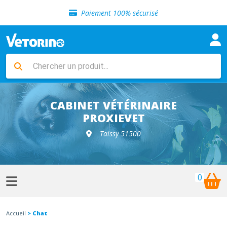
Sélection de croquettes vétérinaire
Paiement 100% sécurisé
Livraison gratuite en clinique vétérinaire
Retour gratuit en clinique
Sélection de croquettes vétérinaire
Paiement 100% sécurisé
Livraison gratuite en clinique vétérinaire
Retour gratuit en clinique
Sélection de croquettes vétérinaire
CABINET VÉTÉRINAIRE
PROXIEVET
Taissy 51500
0
Accueil
> Chat