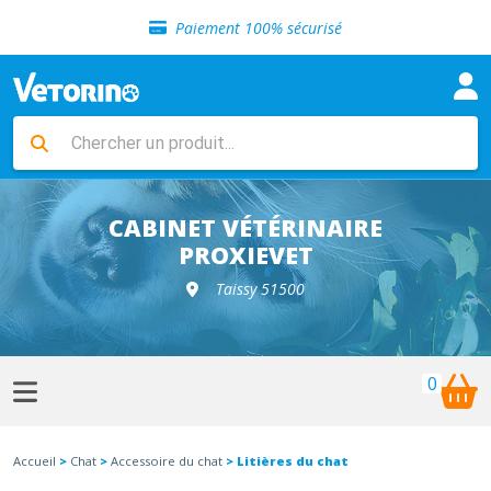
Sélection de croquettes vétérinaire
Paiement 100% sécurisé
Livraison gratuite en clinique vétérinaire
Retour gratuit en clinique
Sélection de croquettes vétérinaire
Paiement 100% sécurisé
Livraison gratuite en clinique vétérinaire
Retour gratuit en clinique
Sélection de croquettes vétérinaire
CABINET VÉTÉRINAIRE
PROXIEVET
Taissy 51500
0
Accueil
>
Chat
>
Accessoire du chat
> Litières du chat