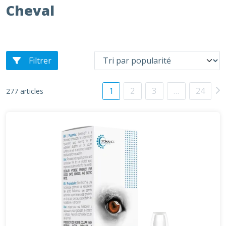
Cheval
Filtrer
1
2
3
…
24
277 articles