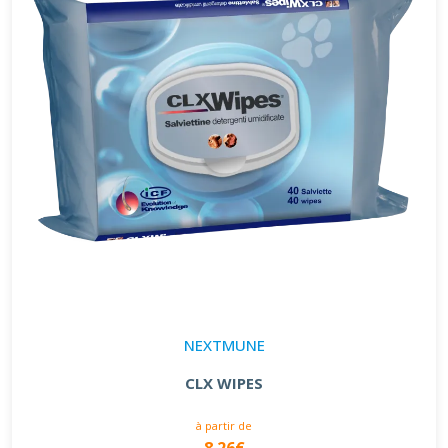
NEXTMUNE
CLX WIPES
à partir de
8.26€