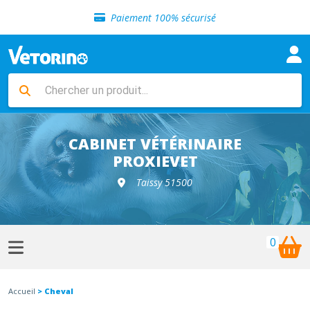
Sélection de croquettes vétérinaire
Paiement 100% sécurisé
Livraison gratuite en clinique vétérinaire
Retour gratuit en clinique
Sélection de croquettes vétérinaire
Paiement 100% sécurisé
Livraison gratuite en clinique vétérinaire
Retour gratuit en clinique
Sélection de croquettes vétérinaire
CABINET VÉTÉRINAIRE
PROXIEVET
Taissy 51500
0
Accueil
> Cheval