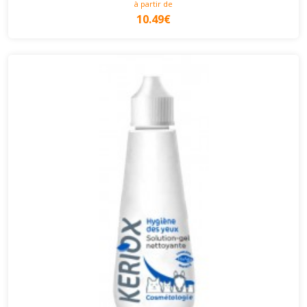
à partir de
10.49€