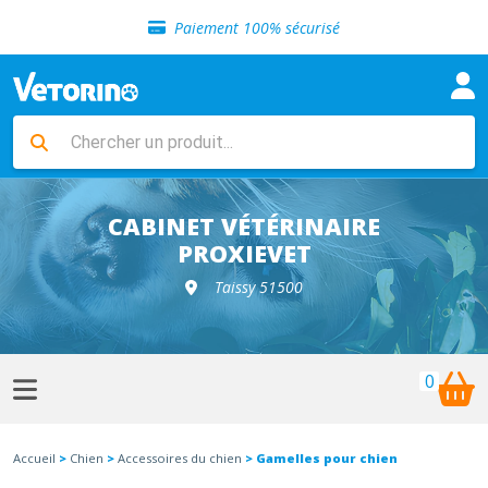
Sélection de croquettes vétérinaire
Paiement 100% sécurisé
Livraison gratuite en clinique vétérinaire
Retour gratuit en clinique
Sélection de croquettes vétérinaire
Paiement 100% sécurisé
Livraison gratuite en clinique vétérinaire
Retour gratuit en clinique
Sélection de croquettes vétérinaire
CABINET VÉTÉRINAIRE
PROXIEVET
Taissy 51500
0
Accueil
>
Chien
>
Accessoires du chien
> Gamelles pour chien