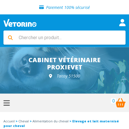
Sélection de croquettes vétérinaire
Paiement 100% sécurisé
Livraison gratuite en clinique vétérinaire
Retour gratuit en clinique
Sélection de croquettes vétérinaire
Paiement 100% sécurisé
Livraison gratuite en clinique vétérinaire
Retour gratuit en clinique
Sélection de croquettes vétérinaire
CABINET VÉTÉRINAIRE
PROXIEVET
Taissy 51500
0
Accueil
>
Cheval
>
Alimentation du cheval
> Elevage et lait maternisé
pour cheval