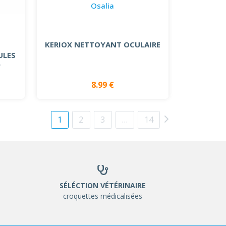
Osalia
KERIOX NETTOYANT OCULAIRE
ULES
)
8.99 €
1
2
3
…
14
SÉLÉCTION VÉTÉRINAIRE
croquettes médicalisées