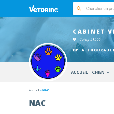
CABINET V
Taissy 51500
Dr. A. THOURAUL
ACCUEIL
CHIEN
Accueil
> NAC
NAC