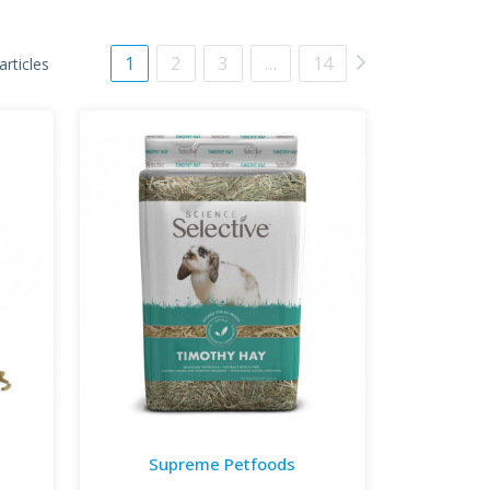
1
2
3
…
14
articles
Supreme Petfoods