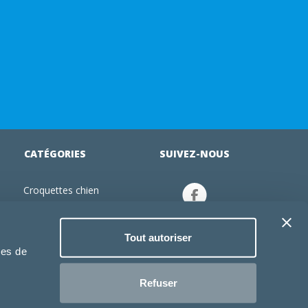
CATÉGORIES
SUIVEZ-NOUS
Croquettes chien
tion
Croquettes chiot
Jouets chien
Tout autoriser
an
Gamelles chien
ies de
Produits vétérinaire chien
Croquettes chat
Refuser
Croquettes chaton
Jouets chat