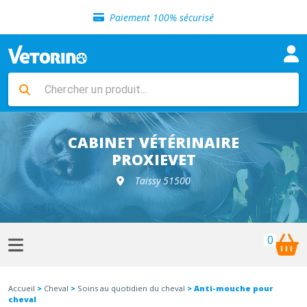
Sélection de croquettes vétérinaire
Paiement 100% sécurisé
Livraison gratuite en clinique vétérinaire
Retour gratuit en clinique
Sélection de croquettes vétérinaire
Paiement 100% sécurisé
Livraison gratuite en clinique vétérinaire
Retour gratuit en clinique
Sélection de croquettes vétérinaire
CABINET VÉTÉRINAIRE
PROXIEVET
Taissy 51500
0
Accueil
>
Cheval
>
Soins au quotidien du cheval
> Anti-mouche pour
cheval