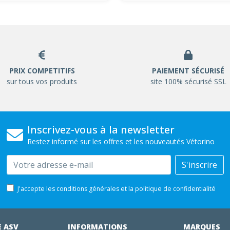
PRIX COMPETITIFS
PAIEMENT SÉCURISÉ
sur tous vos produits
site 100% sécurisé SSL
Inscrivez-vous à la newsletter
Restez informé sur les offres et les nouveautés Vétorino
Email
S'inscrire
J'accepte les conditions générales et la politique de confidentialité
E ASV
INFORMATIONS
MARQUES