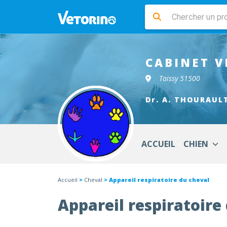
CABINET V
Taissy 51500
Dr. A. THOURAUL
ACCUEIL
CHIEN
Accueil
>
Cheval
> Appareil respiratoire du cheval
Appareil respiratoire