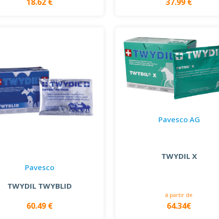
18.62 €
37.99 €
Pavesco AG
TWYDIL X
Pavesco
TWYDIL TWYBLID
à partir de
64.34€
60.49 €