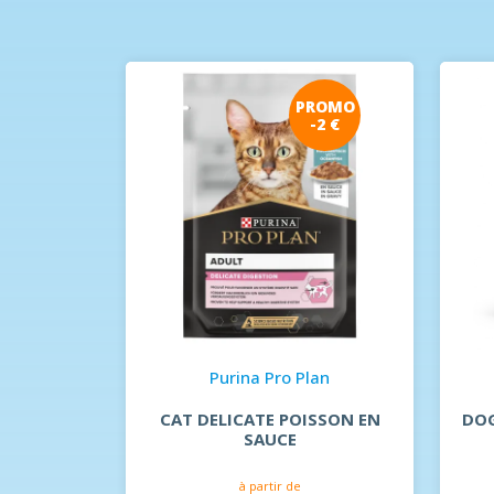
an
ROMO
PROMO
-2 €
-2 €
ISÉ
DINDE EN
Purina Pro Plan
CAT DELICATE POISSON EN
DOG
SAUCE
à partir de