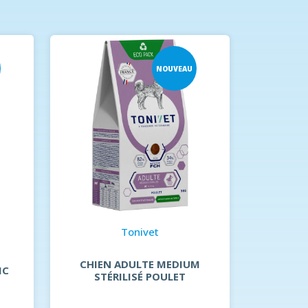
NOUVEAU
I/D D
PO
Tonivet
CHIEN ADULTE MEDIUM
IC
STÉRILISÉ POULET