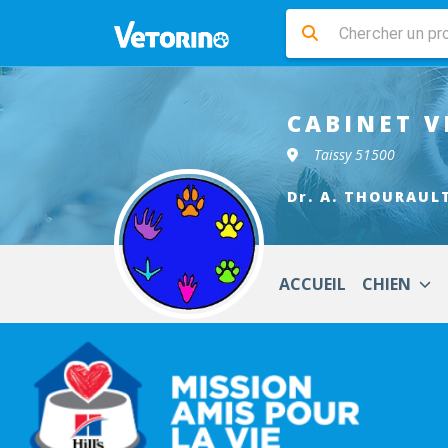
CABINET V
Taissy 51500
Dr. A. THOURAUL
ACCUEIL
CHIEN