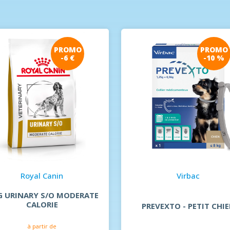
PROMO
PROMO
-6 €
-10 %
Royal Canin
Virbac
 URINARY S/O MODERATE
CALORIE
PREVEXTO - PETIT CHI
à partir de