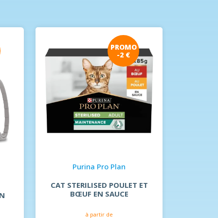
PROMO
-2 €
DOG
Purina Pro Plan
CAT STERILISED POULET ET
BŒUF EN SAUCE
EN
à partir de