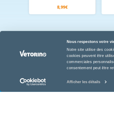
8,99€
Nous respectons votre vi
Notre site utilise des coo
cookies peuvent être utili
commerciales personnalisée
consentement peut être re
COMMENT ÇA MARCHE ?
Afficher les détails
Suite aux conseils de votre
vétérinaire, commandez en