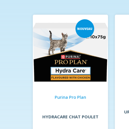
UVEAU
NOUVEAU
EDIUM –
Purina Pro Plan
U
HYDRACARE CHAT POULET