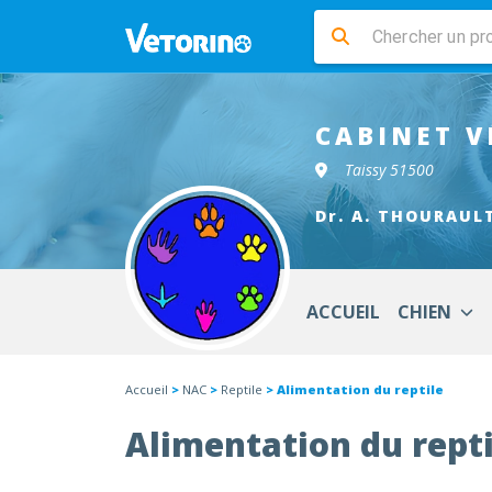
CABINET V
Taissy 51500
Dr. A. THOURAUL
ACCUEIL
CHIEN
Accueil
>
NAC
>
Reptile
> Alimentation du reptile
Alimentation du repti