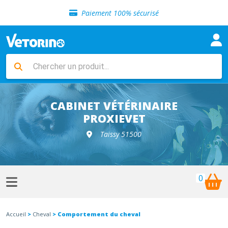
Sélection de croquettes vétérinaire
Paiement 100% sécurisé
Livraison gratuite en clinique vétérinaire
Retour gratuit en clinique
Sélection de croquettes vétérinaire
Paiement 100% sécurisé
Livraison gratuite en clinique vétérinaire
Retour gratuit en clinique
Sélection de croquettes vétérinaire
CABINET VÉTÉRINAIRE
PROXIEVET
Taissy 51500
0
Accueil
>
Cheval
> Comportement du cheval