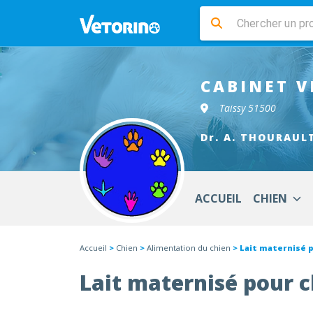
CABINET V
Taissy 51500
Dr. A. THOURAUL
ACCUEIL
CHIEN
Accueil
>
Chien
>
Alimentation du chien
> Lait maternisé 
Lait maternisé pour 