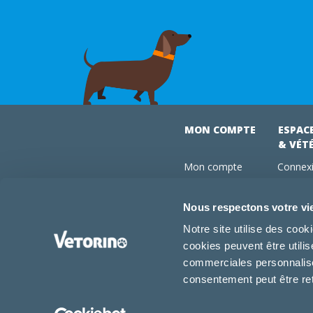
MON COMPTE
ESPAC
& VÉT
Mon compte
Connexi
Mes commandes
Comman
Mes abonnements
Abonne
Nous respectons votre vi
Boutique
Devenir
Notre site utilise des coo
Conseils vétos
cookies peuvent être utili
FAQ
commerciales personnalisée
consentement peut être re