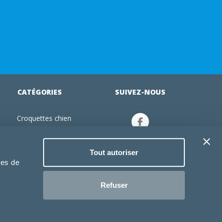
CATÉGORIES
SUIVEZ-NOUS
Croquettes chien
tion
Croquettes chiot
Jouets chien
Tout autoriser
an
Gamelles chien
ies de
Produits vétérinaire chien
Croquettes chat
Refuser
Croquettes chaton
Jouets chat