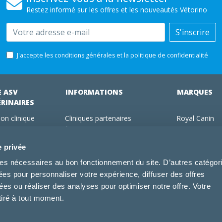
Restez informé sur les offres et les nouveautés Vétorino
Email
S'inscrire
J'accepte les conditions générales et la politique de confidentialité
E ASV
INFORMATIONS
MARQUES
ÉRINAIRES
on clinique
Cliniques partenaires
Royal Canin
des clients
À propos de nous
Hill's pet Nutri
ments
Offres pour les vétérinaires
Virbac
e privée
 adhérent Vétorino
Mentions légales
Purina Pro Pl
kies nécessaires au bon fonctionnement du site. D’autres catégor
Utilisation des cookies
Specific
sées pour personnaliser votre expérience, diffuser des offres
Conditions générales d'utilisation
Dechra
s ou réaliser des analyses pour optimiser notre offre. Votre
Tonivet
tiré à tout moment.