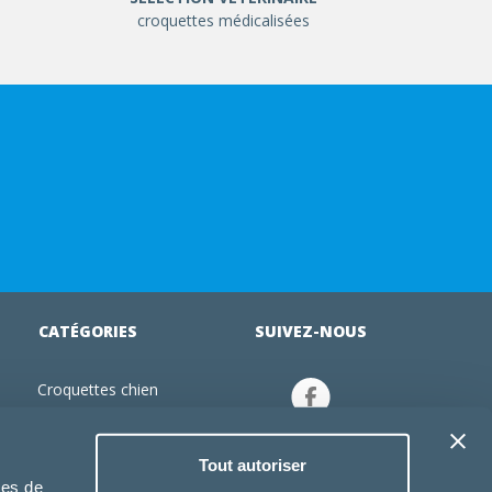
croquettes médicalisées
CATÉGORIES
SUIVEZ-NOUS
Croquettes chien
tion
Croquettes chiot
Jouets chien
Tout autoriser
an
Gamelles chien
ies de