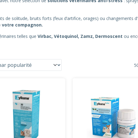
avec notre sélection de
solutions vétérinaires anti-stress
: spray
e solitude, bruits forts (feux d’artifice, orages) ou changements d
 de votre compagnon.
inaires telles que
Virbac, Vétoquinol, Zamz, Dermoscent
ou en
50