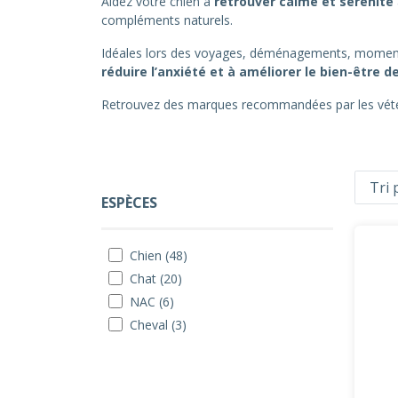
Aidez votre chien à
retrouver calme et sérénité
compléments naturels.
Idéales lors des voyages, déménagements, moments d
réduire l’anxiété et à améliorer le bien-être
Retrouvez des marques recommandées par les vétér
ESPÈCES
Chien (48)
Chat (20)
NAC (6)
Cheval (3)