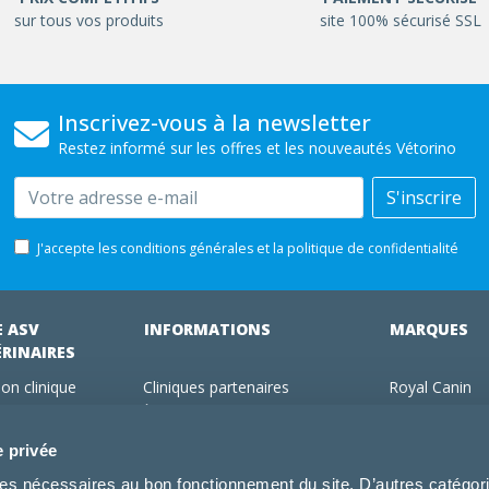
sur tous vos produits
site 100% sécurisé SSL
Inscrivez-vous à la newsletter
Restez informé sur les offres et les nouveautés Vétorino
Email
S'inscrire
J'accepte les conditions générales et la politique de confidentialité
E ASV
INFORMATIONS
MARQUES
ÉRINAIRES
on clinique
Cliniques partenaires
Royal Canin
des clients
À propos de nous
Hill's pet Nutri
ments
Offres pour les vétérinaires
Virbac
e privée
 adhérent Vétorino
Mentions légales
Purina Pro Pl
kies nécessaires au bon fonctionnement du site. D’autres catégor