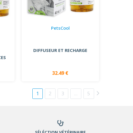
PetsCool
DIFFUSEUR ET RECHARGE
CES
32.49 €
1
2
3
…
5
SÉLÉCTION VÉTÉRINAIRE