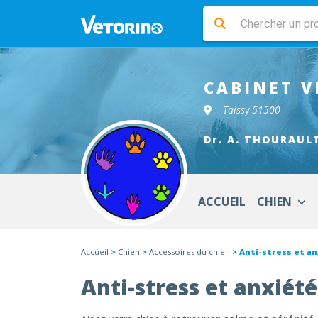
CABINET V
Taissy 51500
Dr. A. THOURAUL
ACCUEIL
CHIEN
Accueil
>
Chien
>
Accessoires du chien
> Anti-stress et an
Anti-stress et anxiét