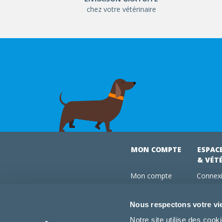
chez votre vétérinaire
MON COMPTE
ESPAC
& VÉT
Mon compte
Connexi
Mes commandes
Comman
Mes abonnements
Abonne
Nous respectons votre vi
Boutique
Devenir
Notre site utilise des coo