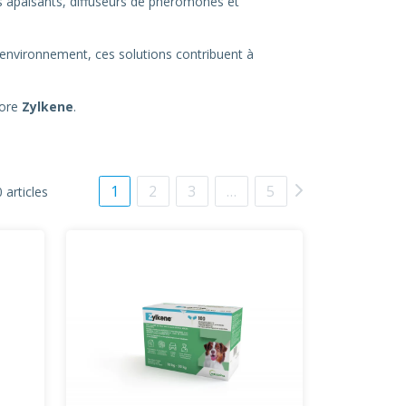
s apaisants, diffuseurs de phéromones et
’environnement, ces solutions contribuent à
core
Zylkene
.
1
2
3
…
5
 articles