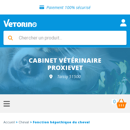
Sélection de croquettes vétérinaire
Paiement 100% sécurisé
Livraison gratuite en clinique vétérinaire
Retour gratuit en clinique
Sélection de croquettes vétérinaire
Paiement 100% sécurisé
Livraison gratuite en clinique vétérinaire
Retour gratuit en clinique
Sélection de croquettes vétérinaire
CABINET VÉTÉRINAIRE
PROXIEVET
Taissy 51500
0
Accueil
>
Cheval
> Fonction hépathique du cheval