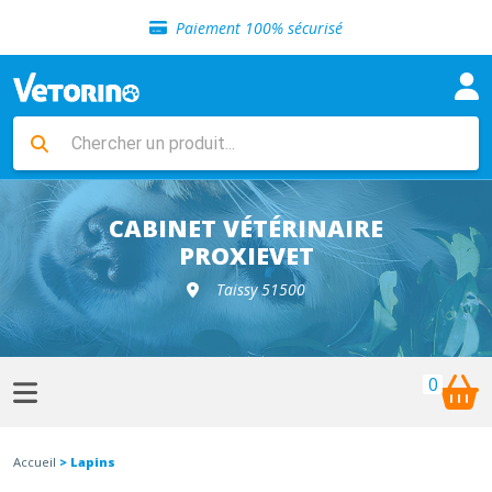
Sélection de croquettes vétérinaire
Paiement 100% sécurisé
Livraison gratuite en clinique vétérinaire
Retour gratuit en clinique
Sélection de croquettes vétérinaire
Paiement 100% sécurisé
Livraison gratuite en clinique vétérinaire
Retour gratuit en clinique
Sélection de croquettes vétérinaire
CABINET VÉTÉRINAIRE
PROXIEVET
Taissy 51500
0
Accueil
> Lapins