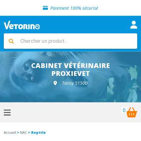
Sélection de croquettes vétérinaire
Paiement 100% sécurisé
Livraison gratuite en clinique vétérinaire
Retour gratuit en clinique
Sélection de croquettes vétérinaire
Paiement 100% sécurisé
Livraison gratuite en clinique vétérinaire
Retour gratuit en clinique
Sélection de croquettes vétérinaire
CABINET VÉTÉRINAIRE
PROXIEVET
Taissy 51500
0
Accueil
>
NAC
> Reptile