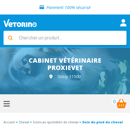
Sélection de croquettes vétérinaire
Paiement 100% sécurisé
Livraison gratuite en clinique vétérinaire
Retour gratuit en clinique
Sélection de croquettes vétérinaire
Paiement 100% sécurisé
Livraison gratuite en clinique vétérinaire
Retour gratuit en clinique
Sélection de croquettes vétérinaire
CABINET VÉTÉRINAIRE
PROXIEVET
Taissy 51500
0
Accueil
>
Cheval
>
Soins au quotidien du cheval
> Soin du pied du cheval