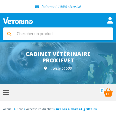
Sélection de croquettes vétérinaire
Paiement 100% sécurisé
Livraison gratuite en clinique vétérinaire
Retour gratuit en clinique
Sélection de croquettes vétérinaire
Paiement 100% sécurisé
Livraison gratuite en clinique vétérinaire
Retour gratuit en clinique
Sélection de croquettes vétérinaire
CABINET VÉTÉRINAIRE
PROXIEVET
Taissy 51500
0
Accueil
>
Chat
>
Accessoire du chat
> Arbres à chat et griffoirs