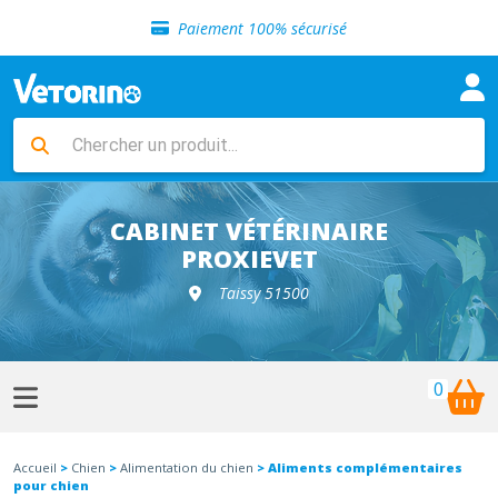
Sélection de croquettes vétérinaire
Paiement 100% sécurisé
Livraison gratuite en clinique vétérinaire
Retour gratuit en clinique
Sélection de croquettes vétérinaire
Paiement 100% sécurisé
Livraison gratuite en clinique vétérinaire
Retour gratuit en clinique
Sélection de croquettes vétérinaire
CABINET VÉTÉRINAIRE
PROXIEVET
Taissy 51500
0
Accueil
>
Chien
>
Alimentation du chien
> Aliments complémentaires
pour chien