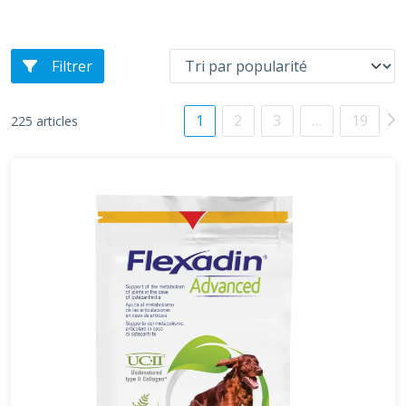
Filtrer
1
2
3
…
19
225 articles