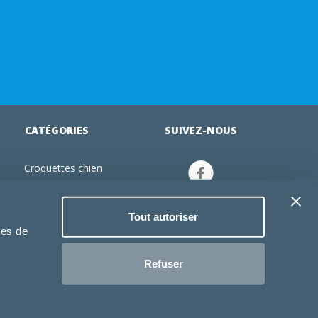
CATÉGORIES
SUIVEZ-NOUS
Croquettes chien
tion
Croquettes chiot
Jouets chien
Tout autoriser
an
Gamelles chien
ies de
Produits vétérinaire chien
Croquettes chat
Refuser
Croquettes chaton
Jouets chat