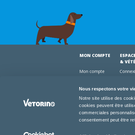
MON COMPTE
ESPAC
& VÉT
Mon compte
Connexi
Mes commandes
Comman
Mes abonnements
Abonne
Nous respectons votre vi
Boutique
Devenir
Notre site utilise des coo
Conseils vétos
cookies peuvent être utili
FAQ
commerciales personnalisée
consentement peut être re