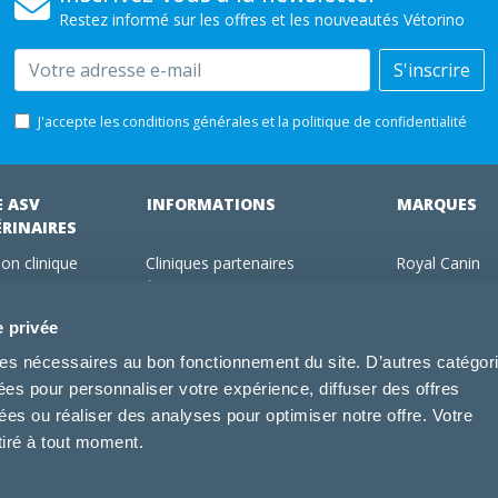
Restez informé sur les offres et les nouveautés Vétorino
Email
S'inscrire
J'accepte les conditions générales et la politique de confidentialité
E ASV
INFORMATIONS
MARQUES
ÉRINAIRES
on clinique
Cliniques partenaires
Royal Canin
des clients
À propos de nous
Hill's pet Nutri
ments
Offres pour les vétérinaires
Virbac
e privée
 adhérent Vétorino
Mentions légales
Purina Pro Pl
kies nécessaires au bon fonctionnement du site. D’autres catégor
Utilisation des cookies
Specific
sées pour personnaliser votre expérience, diffuser des offres
Conditions générales d'utilisation
Dechra
s ou réaliser des analyses pour optimiser notre offre. Votre
Tonivet
tiré à tout moment.