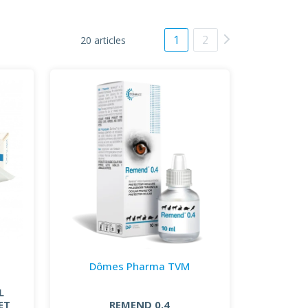
1
2
20 articles
Dômes Pharma TVM
L
ET
REMEND 0.4