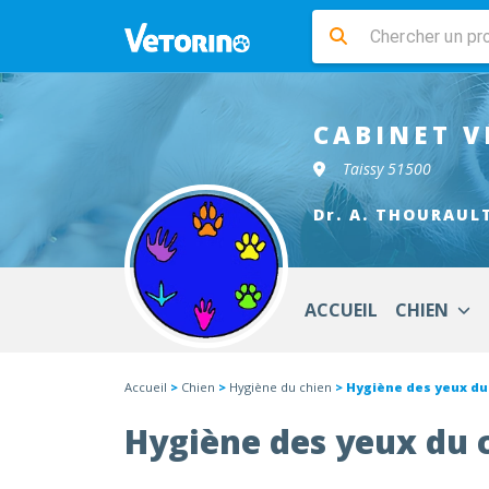
CABINET V
Taissy 51500
Dr. A. THOURAUL
ACCUEIL
CHIEN
Accueil
>
Chien
>
Hygiène du chien
> Hygiène des yeux du
Hygiène des yeux du 