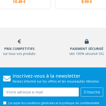
10.49 €
8.99 €
PRIX COMPETITIFS
PAIEMENT SÉCURISÉ
sur tous vos produits
site 100% sécurisé SSL
Inscrivez-vous à la newsletter
Restez informé sur les offres et les nouveautés Vétorino
Email
S'inscrire
J'accepte les conditions générales et la politique de confidentialité