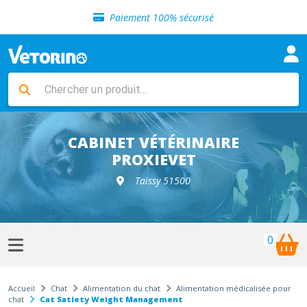
Sélection de croquettes vétérinaire
Paiement 100% sécurisé
Livraison gratuite en clinique vétérinaire
Retour gratuit en clinique
Sélection de croquettes vétérinaire
Paiement 100% sécurisé
Livraison gratuite en clinique vétérinaire
Retour gratuit en clinique
Sélection de croquettes vétérinaire
CABINET VÉTÉRINAIRE
PROXIEVET
Taissy 51500
0
Accueil
Chat
Alimentation du chat
Alimentation médicalisée pour
chat
Cat Satiety Weight Management