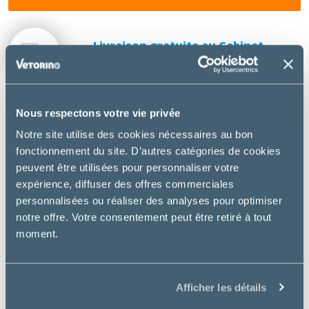
Livraison gratuite au Cabinet
vétérinaire PROXIEVET
Nous respectons votre vie privée
DESCRIPTION
Notre site utilise des cookies nécessaires au bon
fonctionnement du site. D’autres catégories de cookies
Royal Canin Cat Satiety Weigth Management
est un
peuvent être utilisées pour personnaliser votre
aliment diététique complet pour chat en surpoids.
expérience, diffuser des offres commerciales
personnalisées ou réaliser des analyses pour optimiser
Utilisation
notre offre. Votre consentement peut être retiré à tout
moment.
Surpoids / Obésité
Diabète sucré associé à un surpoids ou de l’obésité
Hyperlipidémie associée à un surpoids ou de
Afficher les détails
l’obésité