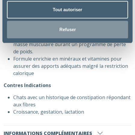
Bénéfices
Tout autoriser
Un mélange adapté de fibres pour augmenter le
volume du bol alimentaire et agir sur la satiété en
diminuant la consommation spontanée d’aliment.
Refuser
Un apport adapté en protéines aide à maintenir la
masse musculaire durant un programme de perte
de poids.
Formule enrichie en minéraux et vitamines pour
assurer des apports adéquats malgré la restriction
calorique
Contres Indications
Chats avec un historique de constipation répondant
aux fibres
Croissance, gestation, lactation
INFORMATIONS COMPLÉMENTAIRES