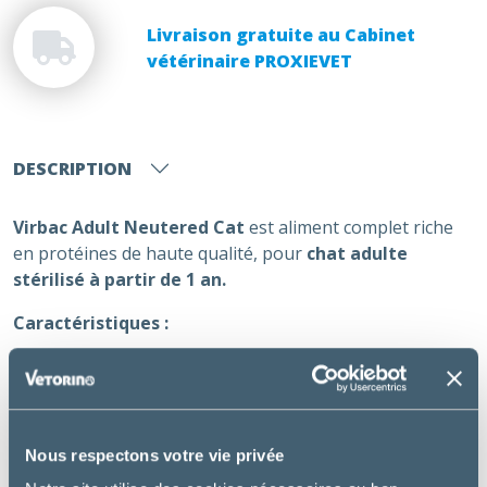
Livraison gratuite au Cabinet
vétérinaire PROXIEVET
DESCRIPTION
Virbac Adult Neutered Cat
est aliment complet riche
en protéines de haute qualité, pour
chat adulte
stérilisé à partir de 1 an.
Caractéristiques :
Riche en protéines de haute qualité, dont 90% de
protéines animales (1er ingrédient) et pauvre en
glucides
Haute appétence
Nous respectons votre vie privée
Fabrication française sans colorant, ni arôme