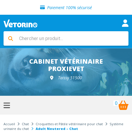
Sélection de croquettes vétérinaire
Paiement 100% sécurisé
Livraison gratuite en clinique vétérinaire
Retour gratuit en clinique
Sélection de croquettes vétérinaire
Paiement 100% sécurisé
Livraison gratuite en clinique vétérinaire
Retour gratuit en clinique
Sélection de croquettes vétérinaire
CABINET VÉTÉRINAIRE
PROXIEVET
Taissy 51500
0
Accueil
Chat
Croquettes et Pâtée vétérinaire pour chat
Système
urinaire du chat
Adult Neutered – Chat