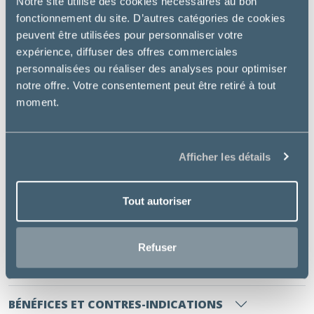
Notre site utilise des cookies nécessaires au bon
artificiel
fonctionnement du site. D’autres catégories de cookies
Ingrédients santé de haute qualité sélectionnés par
peuvent être utilisées pour personnaliser votre
nos vétérinaires nutritionnistes
expérience, diffuser des offres commerciales
Basée sur des études scientifiques, avec près de 40
personnalisées ou réaliser des analyses pour optimiser
publications
notre offre. Votre consentement peut être retiré à tout
Bienfaits essentiels :
moment.
Contrôle du poids et de la satiété
Santé urinaire
Afficher les détails
Soutien de la peau et du pelage,
Contrôle des boules de poils
Tout autoriser
INFORMATIONS COMPLÉMENTAIRES
Refuser
INGRÉDIENTS
BÉNÉFICES ET CONTRES-INDICATIONS