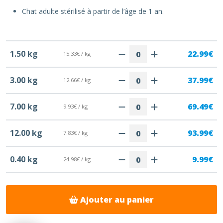
Chat adulte stérilisé à partir de l’âge de 1 an.
1.50 kg
22.99€
15.33€ / kg
3.00 kg
37.99€
12.66€ / kg
7.00 kg
69.49€
9.93€ / kg
12.00 kg
93.99€
7.83€ / kg
0.40 kg
9.99€
24.98€ / kg
Ajouter au panier