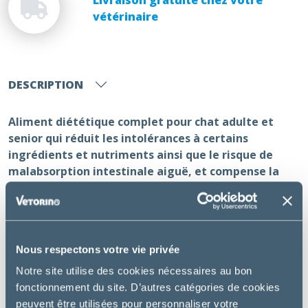
vétérinaire
DESCRIPTION
Aliment diététique complet pour chat adulte et
senior qui réduit les intolérances à certains
ingrédients et nutriments ainsi que le risque de
malabsorption intestinale aiguë, et compense la
maldigestion et l’insuffisance pancréatique
exocrine.
Utilisations :
Nous respectons votre vie privée
Troubles dermatologiques ou gastro-intestinaux
Notre site utilise des cookies nécessaires au bon
dus à une allergie ou une intolérance alimentaire.
fonctionnement du site. D’autres catégories de cookies
Troubles gastro-intestinaux tels que diarrhée,
peuvent être utilisées pour personnaliser votre