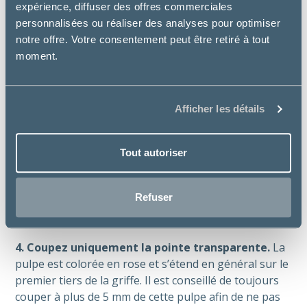
expérience, diffuser des offres commerciales
correctement ?
personnalisées ou réaliser des analyses pour optimiser
notre offre. Votre consentement peut être retiré à tout
1. Choisissez le bon moment.
Attendez que votre
moment.
chat soit calme et détendu (pas après une séance de
jeu ni en pleine sieste).
2. Utilisez un coupe-griffes adapté.
Ne vous servez
Afficher les détails
jamais d’un coupe-ongles humain ou de ciseaux pour
couper les griffes de votre chat. Ces instruments ne
Tout autoriser
sont pas adaptés à la courbure des griffes et à leur
épaisseur et vous risquez de les briser.
Refuser
3. Faites sortir la griffe
en appuyant doucement sur
le coussinet entre le pouce et l’index.
4. Coupez uniquement la pointe transparente.
La
pulpe est colorée en rose et s’étend en général sur le
premier tiers de la griffe. Il est conseillé de toujours
couper à plus de 5 mm de cette pulpe afin de ne pas