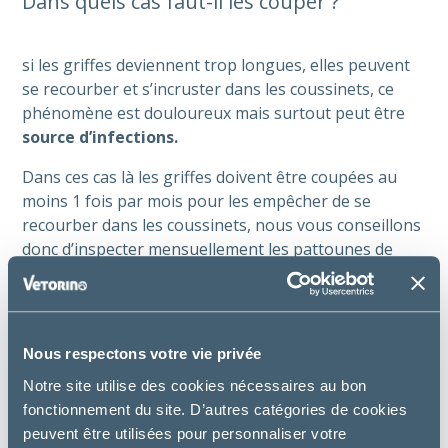
Dans quels cas faut-il les couper ?
si les griffes deviennent trop longues, elles peuvent
se recourber et s’incruster dans les coussinets, ce
phénomène est douloureux mais surtout peut être
source d’infections.
Dans ces cas là les griffes doivent être coupées au
moins 1 fois par mois pour les empêcher de se
recourber dans les coussinets, nous vous conseillons
donc d’inspecter mensuellement les pattounes de
votre chat.
Généralement les chats prédisposés sont les chats en
appartement, peu actifs ou âgés. À contrario un chat
Nous respectons votre vie privée
qui sort en extérieur a besoin de ses griffes pour
grimper, se chasser et se défendre !
Notre site utilise des cookies nécessaires au bon
fonctionnement du site. D’autres catégories de cookies
peuvent être utilisées pour personnaliser votre
Comment couper les griffes